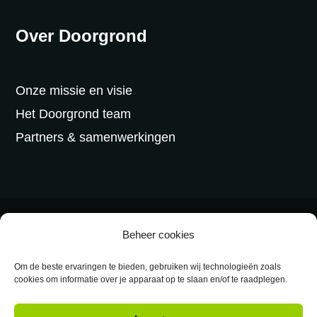
Over Doorgrond
Onze missie en visie
Het Doorgrond team
Partners & samenwerkingen
©2026 Doorgrond -
Algemene voorwaarden
-
Beheer cookies
Privacy
-
Disclaimer
Om de beste ervaringen te bieden, gebruiken wij technologieën zoals
cookies om informatie over je apparaat op te slaan en/of te raadplegen.
Designed & powered by
VWA digital agency