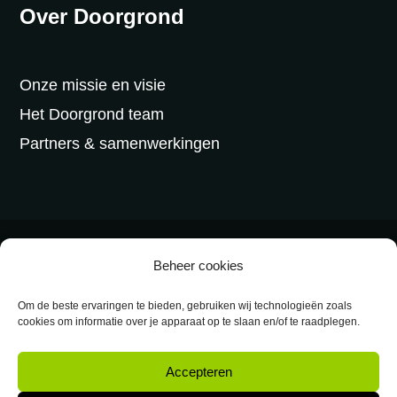
Over Doorgrond
Onze missie en visie
Het Doorgrond team
Partners & samenwerkingen
©2026 Doorgrond -
Algemene voorwaarden
-
Beheer cookies
Privacy
-
Disclaimer
Om de beste ervaringen te bieden, gebruiken wij technologieën zoals
cookies om informatie over je apparaat op te slaan en/of te raadplegen.
Designed & powered by
VWA digital agency
Accepteren