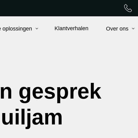
Klantverhalen
 oplossingen
Over ons
 In gesprek
uiljam