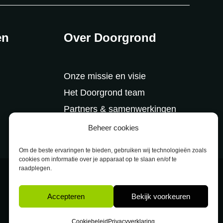
en
Over Doorgrond
Onze missie en visie
Het Doorgrond team
Partners & samenwerkingen
Beheer cookies
Om de beste ervaringen te bieden, gebruiken wij technologieën zoals
cookies om informatie over je apparaat op te slaan en/of te
raadplegen.
Designed & powered by
VWA digital agency
Accepteren
Bekijk voorkeuren
Cookiebeleid
Privacyverklaring