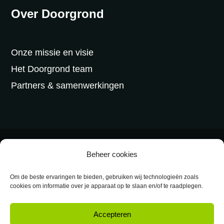
Over Doorgrond
Onze missie en visie
Het Doorgrond team
Partners & samenwerkingen
©2026 Doorgrond -
Algemene voorwaarden
-
Beheer cookies
Privacy
-
Disclaimer
Om de beste ervaringen te bieden, gebruiken wij technologieën zoals
cookies om informatie over je apparaat op te slaan en/of te raadplegen.
Designed & powered by
VWA digital agency
Accepteren