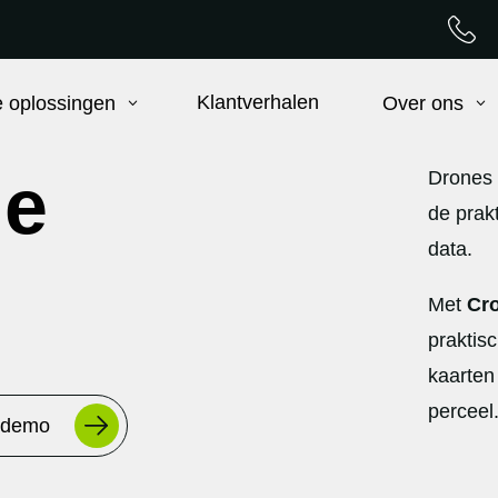
Klantverhalen
 oplossingen
Over ons
de
Drones 
de prakt
data.
Met
Cro
praktis
kaarten
perceel
 demo